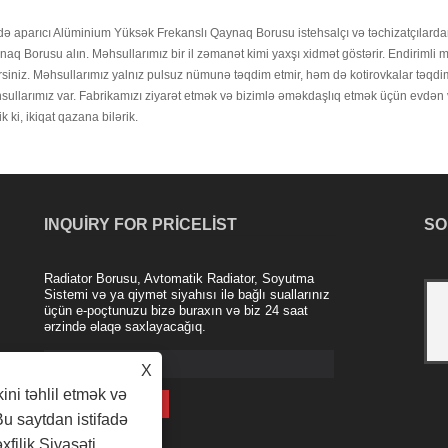
ə aparıcı Alüminium Yüksək Frekanslı Qaynaq Borusu istehsalçı və təchizatçılarda
aq Borusu alın. Məhsullarımız bir il zəmanət kimi yaxşı xidmət göstərir. Endirimli 
rsiniz. Məhsullarımız yalnız pulsuz nümunə təqdim etmir, həm də kotirovkalar təqdim
ullarımız var. Fabrikamızı ziyarət etmək və bizimlə əməkdaşlıq etmək üçün evdən və
ik ki, ikiqat qazana bilərik.
INQUIRY FOR PRICELIST
SO
Radiator Borusu, Avtomatik Radiator, Soyutma
Nanjing Majestic Şirkətinin alüminium
Sistemi və ya qiymət siyahısı ilə bağlı suallarınız
üçün e-poçtunuzu bizə buraxın və biz 24 saat
radiatoru
ərzində əlaqə saxlayacağıq.
2021/04/20
Alüminium xəlitəli radiator sənayesi son
X
illərdə istehsal olunan yeni bir
məhsuldur. Məsələn, mis-alüminium
kini təhlil etmək və
kompozit radiator yüksək keyfiyyətli
Bu saytdan istifadə
daxili mis borudan və xarici alümin......
xfilik Siyasəti