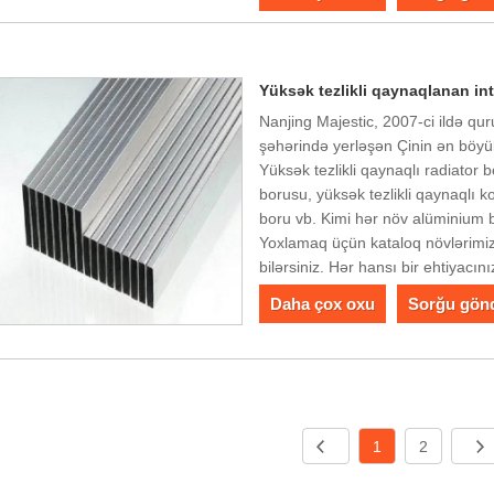
Yüksək tezlikli qaynaqlanan in
Nanjing Majestic, 2007-ci ildə qur
şəhərində yerləşən Çinin ən böyük
Yüksək tezlikli qaynaqlı radiator b
borusu, yüksək tezlikli qaynaqlı 
boru vb. Kimi hər növ alüminium bo
Yoxlamaq üçün kataloq növlərimiz 
bilərsiniz. Hər hansı bir ehtiyacı
Daha çox oxu
Sorğu gön
1
2