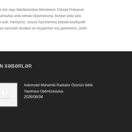
n biri olan fabrikimizdən Alüminium Yüksək Frekanslı
məhsullar əldə etmək istəyirsinizsə, bizdən əldə edə
 edir. Həmçinin, xüsusi hazırlanmış yüksək keyfiyyətli
 xaricdən dostları və müştəriləri xoş gəlmisiniz, ümid
N XƏBƏRLƏR
Avtomobil Mühərriki Radiator Özünün İstilik
Avto
2024
Yayılması Optimizasiyası
2026/06/04
Avto
mühə
saxl
isti
mühə
olmaq