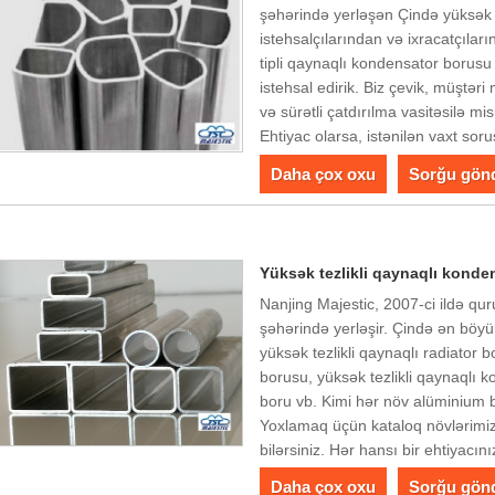
şəhərində yerləşən Çində yüksək
istehsalçılarından və ixracatçılar
tipli qaynaqlı kondensator borusu
istehsal edirik. Biz çevik, müştər
və sürətli çatdırılma vasitəsilə mi
Ehtiyac olarsa, istənilən vaxt soruş
Daha çox oxu
Sorğu gön
Yüksək tezlikli qaynaqlı kond
Nanjing Majestic, 2007-ci ildə qu
şəhərində yerləşir. Çində ən böyük
yüksək tezlikli qaynaqlı radiator b
borusu, yüksək tezlikli qaynaqlı 
boru vb. Kimi hər növ alüminium bo
Yoxlamaq üçün kataloq növlərimiz 
bilərsiniz. Hər hansı bir ehtiyacı
Daha çox oxu
Sorğu gön