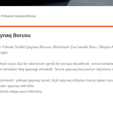
 Frekanslı Qaynaq Borusu
aynaq Borusu
 Yüksək Tezlikli Qaynaq Borusu, Alüminium Çox kanallı Boru, Dikişsiz
ışdır.
sal üsulu düz bir alüminium şeridi bir boruya düzəltmək, sonra kənarları
fadə etmədən tikiş qaynağı etməkdir. Sonra qaynaq borusunun ölçüsünü d
bunlardır: yüksək qaynaq sürəti, kiçik qaynaq istiliyinə məruz qalan zo
uları qaynaq edə bilər.
zimlə əlaqə qura bilərsiniz.