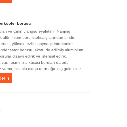
terkooler borusu
ulan və Çinin Jiangsu əyalətinin Nanjing
 alüminium boru istehsalçılarından biridir.
orusu, yüksək tezlikli qaynaqlı interkooler
kondensator borusu, ekstrüde edilmiş alüminium
rular dizayn edirik və istehsal edirik.
var, rəsminizlə xüsusi boruları da edə
nız varsa, bizimlə əlaqə qurmağa xoş gəlmisiniz.
dərin