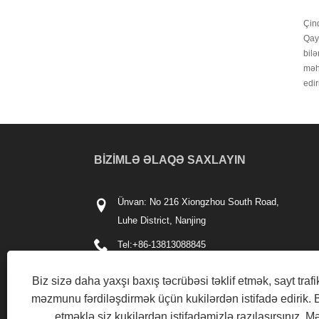
Çind
Qayn
bilə
məhs
edir
BIZIMLƏ ƏLAQƏ SAXLAYIN
Ünvan: No 216 Xiongzhou South Road,
Luhe District, Nanjing
Tel:
+86-13813088845
Telefon:
+86-13813088845
Biz sizə daha yaxşı baxış təcrübəsi təklif etmək, sayt trafi
E-poçt:
kingda@njmjst.com
məzmunu fərdiləşdirmək üçün kukilərdən istifadə edirik. 
etməklə siz kukilərdən istifadəmizlə razılaşırsınız.
Mə
Faks: +86-025-57611586