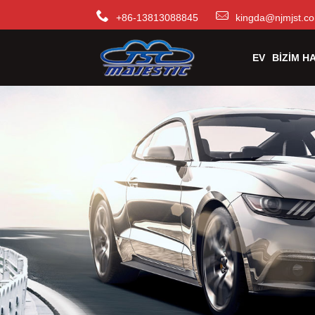
+86-13813088845
kingda@njmjst.c
EV
BIZIM H