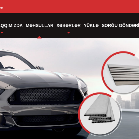
om
AQQIMIZDA
MƏHSULLAR
XƏBƏRLƏR
YÜKLƏ
SORĞU GÖNDƏR