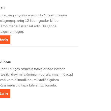
usu
yuducu, yağ soyuducu üçün 12*1.5 alüminium
slaşmışıq, artıq 12 ildən çoxdur ki, bu
 ton məhsul istehsal edir. Biz Çində
salçısı olmuşuq.
dərin
vi boru
boru bir çox struktur tətbiqlərində istifadə
 tezlikli dəyirmi alüminium borularımız, mövcud
avab verə bilmədikdə, müxtəlif ölçülərə
oğru məhsulu tapa bilərsiniz. burada.
dərin