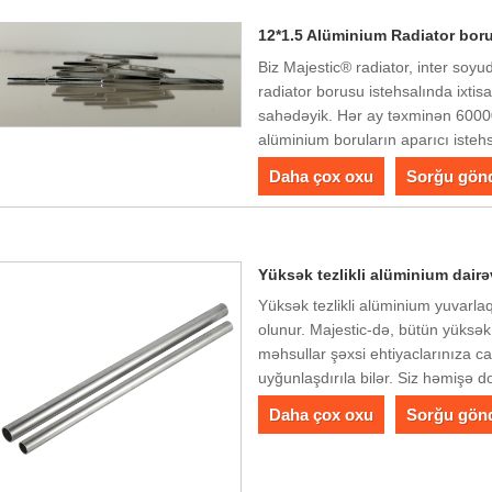
12*1.5 Alüminium Radiator bor
Biz Majestic® radiator, inter so
radiator borusu istehsalında ixtisa
sahədəyik. Hər ay təxminən 60000
alüminium boruların aparıcı isteh
Daha çox oxu
Sorğu gön
Yüksək tezlikli alüminium dairə
Yüksək tezlikli alüminium yuvarlaq 
olunur. Majestic-də, bütün yüksək
məhsullar şəxsi ehtiyaclarınıza c
uyğunlaşdırıla bilər. Siz həmişə d
Daha çox oxu
Sorğu gön