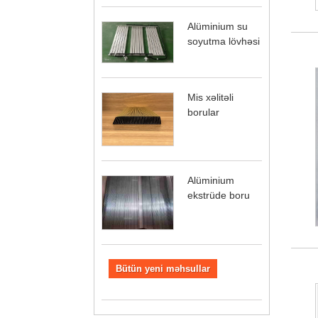
Alüminium su
soyutma lövhəsi
Mis xəlitəli
borular
Alüminium
ekstrüde boru
Bütün yeni məhsullar