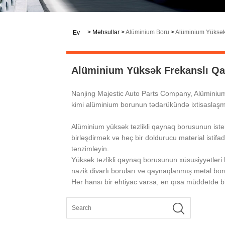
>
Məhsullar
>
Alüminium Boru
>
Alüminium Yüksək
Ev
Alüminium Yüksək Frekanslı Q
Nanjing Majestic Auto Parts Company, Alüminium
kimi alüminium borunun tədarükündə ixtisaslaşm
Alüminium yüksək tezlikli qaynaq borusunun isteh
birləşdirmək və heç bir doldurucu material isti
tənzimləyin.
Yüksək tezlikli qaynaq borusunun xüsusiyyətləri 
nazik divarlı boruları və qaynaqlanmış metal bor
Hər hansı bir ehtiyac varsa, ən qısa müddətdə bi