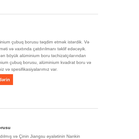
minium çubuq borusu təqdim etmək istərdik. Və
məti və vaxtında çatdırılmanı təklif edəcəyik.
ən böyük alüminium boru təchizatçılarından
minium çubuq borusu, alüminium kvadrat boru və
iz və spesifikasiyalarımız var.
dərin
orusu
adılmış və Çinin Jiangsu əyalətinin Nankin