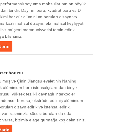
 performanslı soyutma məhsullarının ən böyük
ından biridir. Dəyirmi boru, kvadrat boru və D
 kimi hər cür alüminium boruları dizayn və
i mərkəzli məhsul dizaynı, əla məhsul keyfiyyəti
silsiz müştəri məmnuniyyətini təmin edirik.
a bilərsiniz.
dərin
enser borusu
rulmuş və Çinin Jiangsu əyalətinin Nanjing
 alüminium boru istehsalçılarından biriyik,
orusu, yüksək tezlikli qaynaqlı interkooler
kondenser borusu, ekstrüde edilmiş alüminium
ruları dizayn edirik və istehsal edirik.
var, rəsminizlə xüsusi boruları da edə
nız varsa, bizimlə əlaqə qurmağa xoş gəlmisiniz.
dərin