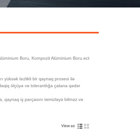
Live
 Alüminium Boru, Kompozit Alüminium Boru.ect
 yüksək tezlikli bir qaynaq prosesi ilə
əqiq ölçüyə və tolerantlığa çatana qədər
na, qaynaq iş parçasını təmizləyə bilməz və
View as