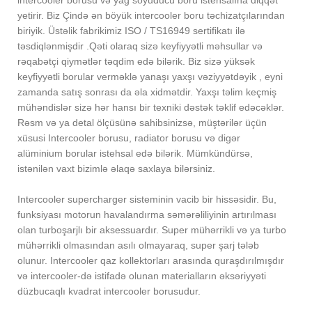
yetirir. Biz Çində ən böyük intercooler boru təchizatçılarından
biriyik. Üstəlik fabrikimiz ISO / TS16949 sertifikatı ilə
təsdiqlənmişdir .Qəti olaraq sizə keyfiyyətli məhsullar və
rəqabətçi qiymətlər təqdim edə bilərik. Biz sizə yüksək
keyfiyyətli borular verməklə yanaşı yaxşı vəziyyətdəyik , eyni
zamanda satış sonrası da əla xidmətdir. Yaxşı təlim keçmiş
mühəndislər sizə hər hansı bir texniki dəstək təklif edəcəklər.
Rəsm və ya detal ölçüsünə sahibsinizsə, müştərilər üçün
xüsusi Intercooler borusu, radiator borusu və digər
alüminium borular istehsal edə bilərik. Mümkündürsə,
istənilən vaxt bizimlə əlaqə saxlaya bilərsiniz.
Intercooler supercharger sisteminin vacib bir hissəsidir. Bu,
funksiyası motorun havalandırma səmərəliliyinin artırılması
olan turboşarjlı bir aksessuardır. Super mühərrikli və ya turbo
mühərrikli olmasından asılı olmayaraq, super şarj tələb
olunur. Intercooler qaz kollektorları arasında quraşdırılmışdır
və intercooler-də istifadə olunan materialların əksəriyyəti
düzbucaqlı kvadrat intercooler borusudur.