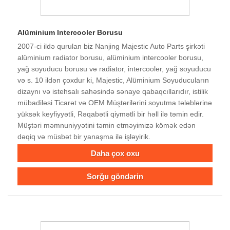
Alüminium Intercooler Borusu
2007-ci ildə qurulan biz Nanjing Majestic Auto Parts şirkəti
alüminium radiator borusu, alüminium intercooler borusu,
yağ soyuducu borusu və radiator, intercooler, yağ soyuducu
və s. 10 ildən çoxdur ki, Majestic, Alüminium Soyuducuların
dizaynı və istehsalı sahəsində sənaye qabaqcıllarıdır, istilik
mübadiləsi Ticarət və OEM Müştərilərini soyutma tələblərinə
yüksək keyfiyyətli, Rəqabətli qiymətli bir həll ilə təmin edir.
Müştəri məmnuniyyətini təmin etməyimizə kömək edən
dəqiq və müsbət bir yanaşma ilə işləyirik.
Daha çox oxu
Sorğu göndərin