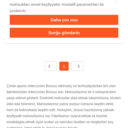
məhsuldan əvvəl keyfiyyətin müxtəlif parametrləri ilə
yoxlanılır.
Daha çox oxu
Sorğu göndərin
1
Çində aparıcı Intercooler Borusu istehsalçı və təchizatçılardan biri olan
fabrikimizdən Intercooler Borusu alın. Məhsullarımız bir il zəmanət kimi
yaxşı xidmət göstərir. Endirimli məhsullar əldə etmək istəyirsinizsə, bizdən
əldə edə bilərsiniz. Məhsullarımız yalnız pulsuz nümunə təqdim etmir,
həm də kotirovkalar təqdim edir. Həmçinin, xüsusi hazırlanmış yüksək
keyfiyyətli məhsullarımız var. Fabrikamızı ziyarət etmək və bizimlə
əməkdaşlıq etmək üçün evdən və xaricdən dostları və müştəriləri xoş
gəlmisiniz, ümid edirik ki, ikiqat qazana bilərik.