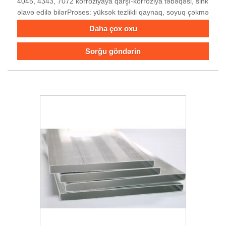
4045, 4343, 7072 korroziyaya qarşı-korroziya təbəqəsi, sink
əlavə edilə bilərProses: yüksək tezlikli qaynaq, soyuq çəkmə
Daha çox oxu
Sorğu göndərin