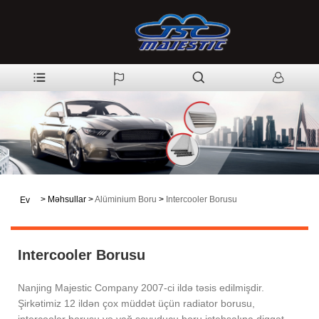
>
Məhsullar
>
Alüminium Boru
>
Intercooler Borusu
Ev
Intercooler Borusu
Nanjing Majestic Company 2007-ci ildə təsis edilmişdir.
Şirkətimiz 12 ildən çox müddət üçün radiator borusu,
intercooler borusu və yağ soyuducu boru istehsalına diqqət