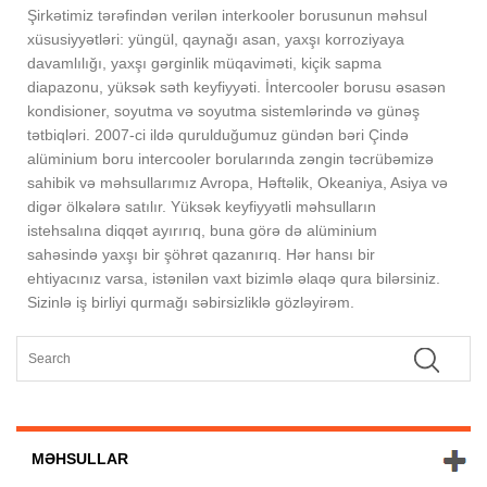
Şirkətimiz tərəfindən verilən interkooler borusunun məhsul
xüsusiyyətləri: yüngül, qaynağı asan, yaxşı korroziyaya
davamlılığı, yaxşı gərginlik müqaviməti, kiçik sapma
diapazonu, yüksək səth keyfiyyəti. İntercooler borusu əsasən
kondisioner, soyutma və soyutma sistemlərində və günəş
tətbiqləri. 2007-ci ildə qurulduğumuz gündən bəri Çində
alüminium boru intercooler borularında zəngin təcrübəmizə
sahibik və məhsullarımız Avropa, Həftəlik, Okeaniya, Asiya və
digər ölkələrə satılır. Yüksək keyfiyyətli məhsulların
istehsalına diqqət ayırırıq, buna görə də alüminium
sahəsində yaxşı bir şöhrət qazanırıq. Hər hansı bir
ehtiyacınız varsa, istənilən vaxt bizimlə əlaqə qura bilərsiniz.
Sizinlə iş birliyi qurmağı səbirsizliklə gözləyirəm.
MƏHSULLAR