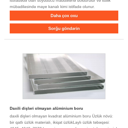
istifadədə olan soyuducu maddələrlə doldurulur və istilik
mübadiləsində maye kanalı kimi istifadə olunur.
Daha çox oxu
Sorğu göndərin
Daxili dişləri olmayan alüminium boru
daxili dişləri olmayan kvadrat alüminium boru Üzlük növü:
bir qatlı üzlük materialı, ikiqat üzlükLaylı üzlük təbəqəsi: