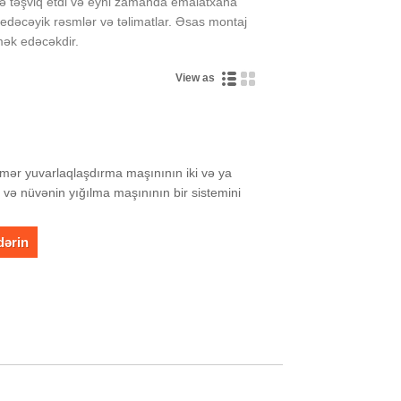
ədə təşviq etdi və eyni zamanda emalatxana
in edəcəyik rəsmlər və təlimatlar. Əsas montaj
ömək edəcəkdir.
View as
mər yuvarlaqlaşdırma maşınının iki və ya
və nüvənin yığılma maşınının bir sistemini
dərin