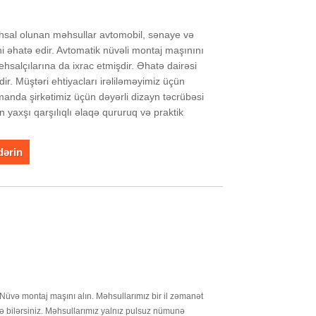
tehsal olunan məhsullar avtomobil, sənaye və
ni əhatə edir. Avtomatik nüvəli montaj maşınını
stehsalçılarına da ixrac etmişdir. Əhatə dairəsi
r. Müştəri ehtiyacları irəliləməyimiz üçün
manda şirkətimiz üçün dəyərli dizayn təcrübəsi
 yaxşı qarşılıqlı əlaqə qururuq və praktik
dərin
 Nüvə montaj maşını alın. Məhsullarımız bir il zəmanət
də bilərsiniz. Məhsullarımız yalnız pulsuz nümunə