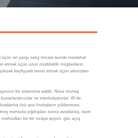
Live
i üçün ən yaxşı satış öncəsi texniki məsləhət
təmin etmək üçün uzun müddətdir müştərilərin
ə yüksək keyfiyyətli təmin etmək üçün əlimizdən
ınının bir sisteminə aiddir. Nüvə montaj
buxarlandırıcılar və interkolyatorlar. Əl ilə
 Avadanlıq özü qoz-fındıqların yüklənməsi,
bitmiş məhsula yığdıqdan sonra avadanlıq, təyin
əhsulları bir-bir sıraya qoyun. güc açıq