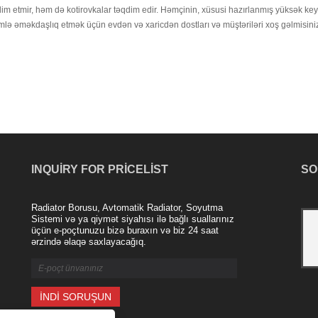
im etmir, həm də kotirovkalar təqdim edir. Həmçinin, xüsusi hazırlanmış yüksək keyf
mlə əməkdaşlıq etmək üçün evdən və xaricdən dostları və müştəriləri xoş gəlmisiniz, 
INQUIRY FOR PRICELIST
SO
Radiator Borusu, Avtomatik Radiator, Soyutma
Nanjing Majestic Şirkətinin alüminium
Sistemi və ya qiymət siyahısı ilə bağlı suallarınız
üçün e-poçtunuzu bizə buraxın və biz 24 saat
radiatoru
ərzində əlaqə saxlayacağıq.
2021/04/20
Alüminium xəlitəli radiator sənayesi son
illərdə istehsal olunan yeni bir
məhsuldur. Məsələn, mis-alüminium
kompozit radiator yüksək keyfiyyətli
daxili mis borudan və xarici alümin......