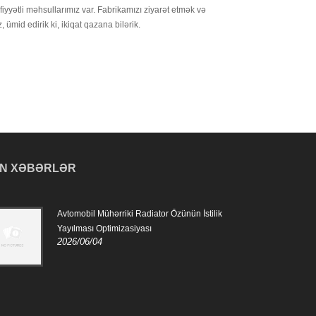
iyyətli məhsullarımız var. Fabrikamızı ziyarət etmək və
ümid edirik ki, ikiqat qazana bilərik.
N XƏBƏRLƏR
Avtomobil Mühərriki Radiator Özünün İstilik
Avto
2024
Yayılması Optimizasiyası
2026/06/04
Avto
mühə
saxl
isti
mühə
olmaq