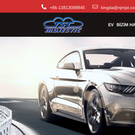
+86-13813088845
kingda@njmjst.c
EV
BIZIM H