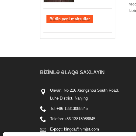
təqd
bizi
Bütün yeni məhsullar
BIZIMLƏ ƏLAQƏ SAXLAYIN
Ünvan: No 216 Xiongzhou South Road,
Luhe District, Nanjing
Tel:
+86-13813088845
Telefon:
+86-13813088845
E-poçt:
kingda@njmjst.com