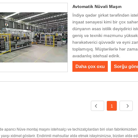
Avtomatik Nüvəli Maşın
İndiyə qədər şirkət tərəfindən is
inşaat sənayesi kimi bir çox sahə
dünyanın əsas istilik dəyişdirici i
geniş və texniki məzmunu yüksəkdi
hərəkətverici qüvvədir və eyni za
toplamışıq. Müştərilərlə hər zaman
avadanlıq istehsal edirik.
Daha çox oxu
Sorğu gön
1
ə aparıcı Nüvə montaj maşını istehsalçı və təchizatçılardan biri olan fabrikimizdən
 yaxşı xidmət göstərir. Endirimli məhsullar əldə etmək istəyirsinizsə, bizdən əldə e