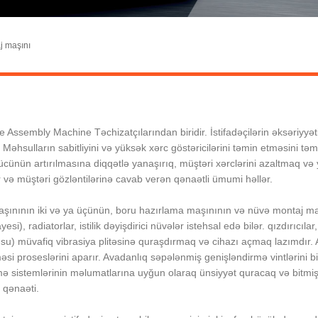
j maşını
ssembly Machine Təchizatçılarından biridir. İstifadəçilərin əksəriyyət
 Məhsulların sabitliyini və yüksək xərc göstəricilərini təmin etməsini 
 gücünün artırılmasına diqqətlə yanaşırıq, müştəri xərclərini azaltmaq v
 və müştəri gözləntilərinə cavab verən qənaətli ümumi həllər.
ınının iki və ya üçünün, boru hazırlama maşınının və nüvə montaj maş
 radiatorlar, istilik dəyişdirici nüvələr istehsal edə bilər. qızdırıcılar, 
usu) müvafiq vibrasiya plitəsinə quraşdırmaq və cihazı açmaq lazımdır.
si proseslərini aparır. Avadanlıq səpələnmiş genişləndirmə vintlərini 
sistemlərinin məlumatlarına uyğun olaraq ünsiyyət quracaq və bitmiş m
 qənaəti.