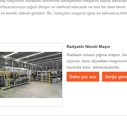
ontaj maşınının istifadəsi avtomobil sənayesinin inkişafını böyük dərəc
sal ehtiyaclarınıza uyğun dizayn və istehsal edəcəyik və tam bir dəst təm
t və texniki xidmət göstərir. Bu, həmçinin maşının işinə və təlimatına k
Radyatör Nüvəli Maşın
Radiator nüvəsi yığma maşını, kə
üçünün, boru düzəldən maşınının 
nəzərdə tutur. interkolyatorlar.
Daha çox oxu
Sorğu gön