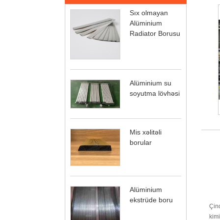
Sıx olmayan
Alüminium
Radiator Borusu
Alüminium su
soyutma lövhəsi
Mis xəlitəli
borular
Alüminium
ekstrüde boru
Çind
kimi