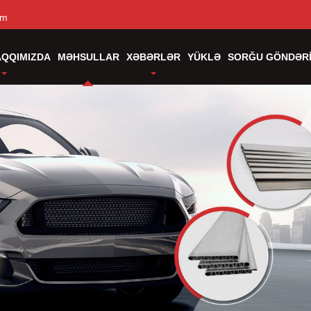
om
AQQIMIZDA
MƏHSULLAR
XƏBƏRLƏR
YÜKLƏ
SORĞU GÖNDƏR