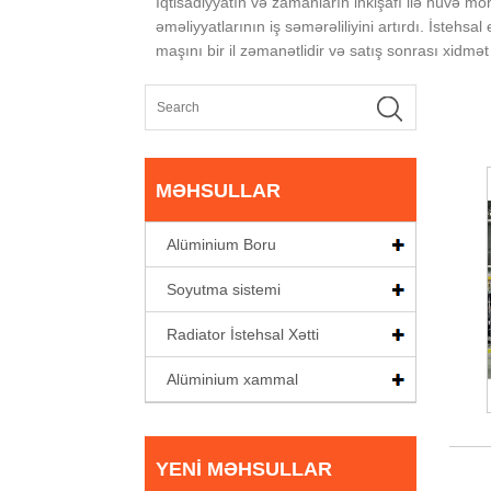
İqtisadiyyatın və zamanların inkişafı ilə nüvə m
əməliyyatlarının iş səmərəliliyini artırdı. İsteh
maşını bir il zəmanətlidir və satış sonrası xidmə
MƏHSULLAR
Alüminium Boru
Soyutma sistemi
Radiator İstehsal Xətti
Alüminium xammal
YENI MƏHSULLAR