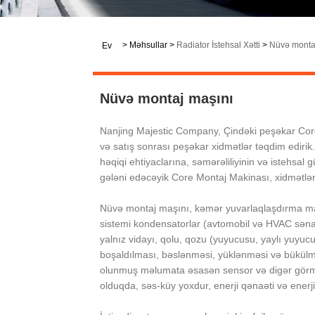
>
Məhsullar
>
Radiator İstehsal Xətti
>
Nüvə monta
Ev
Nüvə montaj maşını
Nanjing Majestic Company, Çindəki peşəkar Core A
və satış sonrası peşəkar xidmətlər təqdim edirik.
həqiqi ehtiyaclarına, səmərəliliyinin və istehsal
gələni edəcəyik Core Montaj Makinası, xidmətlər
Nüvə montaj maşını, kəmər yuvarlaqlaşdırma maş
sistemi kondensatorlar (avtomobil və HVAC sənayesi),
yalnız vidayı, qolu, qozu (yuyucusu, yaylı yuyuc
boşaldılması, bəslənməsi, yüklənməsi və bükülmə
olunmuş məlumata əsasən sensor və digər görmə 
olduqda, səs-küy yoxdur, enerji qənaəti və enerji