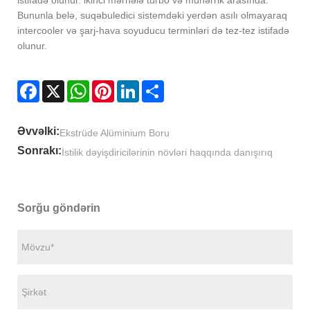
Bununla belə, suqəbuledici sistemdəki yerdən asılı olmayaraq
intercooler və şarj-hava soyuducu terminləri də tez-tez istifadə
olunur.
Facebook
X
WhatsApp
Pinterest
LinkedIn
Share
Əvvəlki:
Ekstrüde Alüminium Boru
Sonrakı:
İstilik dəyişdiricilərinin növləri haqqında danışırıq
Sorğu göndərin