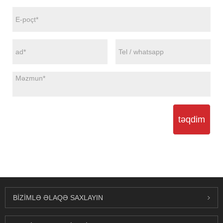
təqdim
BIZIMLƏ ƏLAQƏ SAXLAYIN