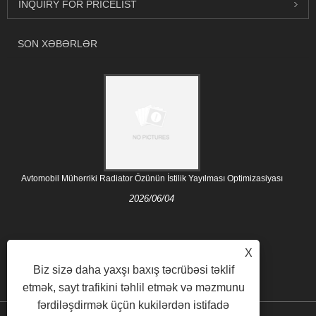
INQUIRY FOR PRICELIST
SON XƏBƏRLƏR
Avtomobil Mühərriki Radiator Özünün İstilik Yayılması Optimizasiyası
2026/06/04
X
Biz sizə daha yaxşı baxış təcrübəsi təklif
etmək, sayt trafikini təhlil etmək və məzmunu
fərdiləşdirmək üçün kukilərdən istifadə