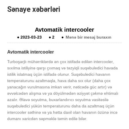
Sənaye xəbərləri
Avtomatik intercooler
●
2023-03-23
●
2
●
Mənə bir mesaj buraxın
Avtomatik intercooler
Turboşarjlı mühərriklərdə ən çox istifadə edilən intercooler,
sıxılma istiliyinə qarşı çıxmaq və təzyiqli suqəbuledici havada
istilik islatmaq üçün istifadə olunur. Suqəbuledici havanın
temperaturunu azaltmaqla, hava daha sıx olur (daha çox
yanacağın vurulmasına imkan verir, nəticədə güc artır) və
əvvəlcədən alışma və ya döyülmədən əziyyət çəkmə ehtimalı
azalır. Əlavə soyutma, buxarlandırıcı soyutma vasitəsilə
suqəbuledici yükün temperaturunu daha da azaltmaq üçün
intercooler səthinə və ya hətta daxil olan havanın özünə incə
dumanı xaricdən səpməklə təmin edilə bilər.