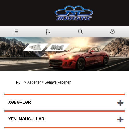
>
Xəbərlər
>
Sənaye xəbərləri
Ev
XƏBƏRLƏR
YENI MƏHSULLAR