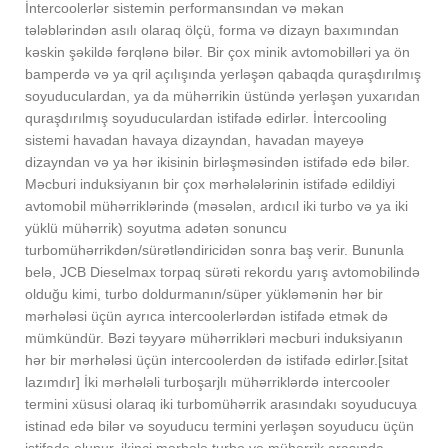
İntercoolerlər sistemin performansından və məkan
tələblərindən asılı olaraq ölçü, forma və dizayn baxımından
kəskin şəkildə fərqlənə bilər. Bir çox minik avtomobilləri ya ön
bamperdə və ya qril açılışında yerləşən qabaqda quraşdırılmış
soyuduculardan, ya da mühərrikin üstündə yerləşən yuxarıdan
quraşdırılmış soyuduculardan istifadə edirlər. İntercooling
sistemi havadan havaya dizayndan, havadan mayeyə
dizayndan və ya hər ikisinin birləşməsindən istifadə edə bilər.
Məcburi induksiyanın bir çox mərhələlərinin istifadə edildiyi
avtomobil mühərriklərində (məsələn, ardıcıl iki turbo və ya iki
yüklü mühərrik) soyutma adətən sonuncu
turbomühərrikdən/sürətləndiricidən sonra baş verir. Bununla
belə, JCB Dieselmax torpaq sürəti rekordu yarış avtomobilində
olduğu kimi, turbo doldurmanın/süper yükləmənin hər bir
mərhələsi üçün ayrıca intercoolerlərdən istifadə etmək də
mümkündür. Bəzi təyyarə mühərrikləri məcburi induksiyanın
hər bir mərhələsi üçün intercoolerdən də istifadə edirlər.[sitat
lazımdır] İki mərhələli turboşarjlı mühərriklərdə intercooler
termini xüsusi olaraq iki turbomühərrik arasındakı soyuducuya
istinad edə bilər və soyuducu termini yerləşən soyuducu üçün
istifadə olunur. ikinci mərhələ turbo və mühərrik arasında.