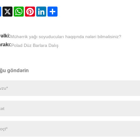
Facebook
X
WhatsApp
Pinterest
LinkedIn
Share
əlki:
Mühərrik yağı soyuducuları haqqında nələri bilməlisiniz?
rakı:
Polad Düz Barlara Dalış
ğu göndərin