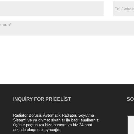
INQUIRY FOR PRICELIST
SO
Radiator Borusu, Avtomatik Radiator, Soyutma
Nanjing Majestic Şirkətinin alüminium
Sistemi və ya qiymət siyahısı ilə bağlı suallarınız
üçün e-poçtunuzu bizə buraxın və biz 24 saat
radiatoru
ərzində əlaqə saxlayacağıq.
2021/04/20