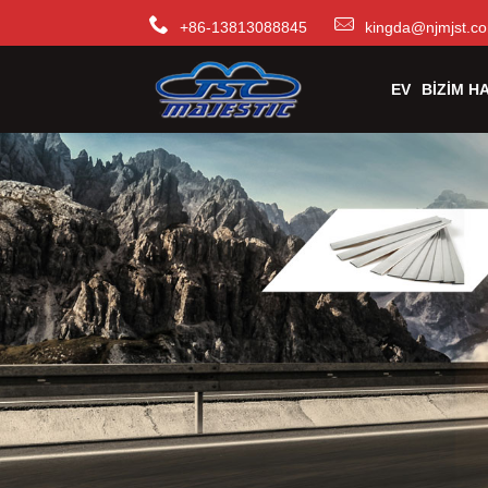
+86-13813088845
kingda@njmjst.c
EV
BIZIM H