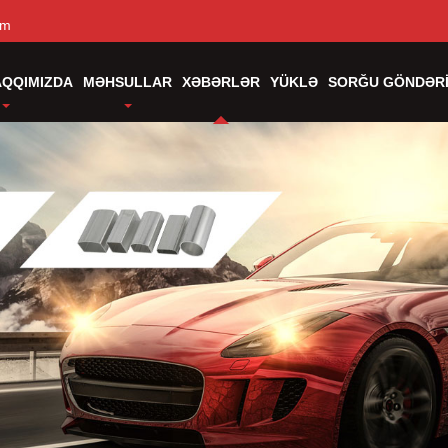
om
AQQIMIZDA
MƏHSULLAR
XƏBƏRLƏR
YÜKLƏ
SORĞU GÖNDƏR