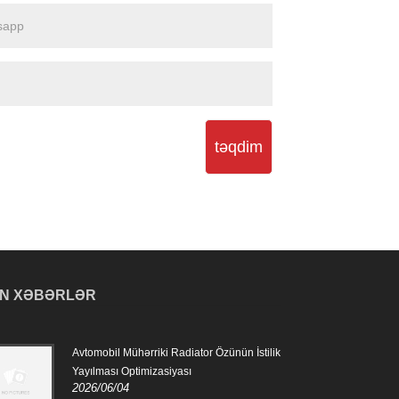
təqdim
N XƏBƏRLƏR
Avtomobil Mühərriki Radiator Özünün İstilik
Avto
2024
Yayılması Optimizasiyası
2026/06/04
Avto