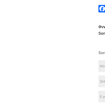
Əvv
Son
Sor