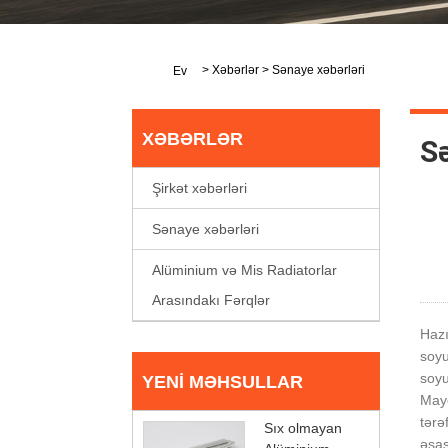
>
Xəbərlər
>
Sənaye xəbərləri
Ev
XƏBƏRLƏR
Sə
Şirkət xəbərləri
Sənaye xəbərləri
Alüminium və Mis Radiatorlar
Arasındakı Fərqlər
Hazı
soyu
soyu
YENI MƏHSULLAR
Maye
tərə
Sıx olmayan
əsas