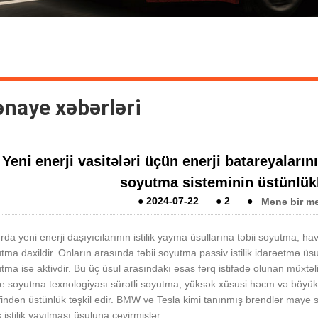
naye xəbərləri
Yeni enerji vasitələri üçün enerji batareyaları
soyutma sisteminin üstünlükl
●
2024-07-22
●
2
●
Mənə bir me
rda yeni enerji daşıyıcılarının istilik yayma üsullarına təbii soyutma,
tma daxildir. Onların arasında təbii soyutma passiv istilik idarəetmə 
tma isə aktivdir. Bu üç üsul arasındakı əsas fərq istifadə olunan müxtəlif
 soyutma texnologiyası sürətli soyutma, yüksək xüsusi həcm və böyük 
findən üstünlük təşkil edir. BMW və Tesla kimi tanınmış brendlər may
 istilik yayılması üsuluna çevirmişlər.