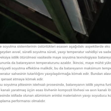
 soyutma sistemlərinin üstünlükləri əsasən aşağıdakı aspektlərdə əks 
şeydən əvvəl, sürətli soyutma sürəti, yaxşı temperatur vahidliyi və sa
eksiya istilik ötürülməsi vasitəsilə maye soyutma texnologiyası batareyanın
ununla da batareyanın temperaturunu azaldır. İkincisi, maye mühit yüksək
iyyətli soyutma effektinə malikdir, bu da batareyanın maksimum temp
eratur sahəsinin tutarlılığını yaxşılaşdırmağa kömək edir. Bundan əlav
 qənaət etməyə kömək edir.
su soyutma plitəsinin istehsalı prosesində, batareyanın istilik yayma f
 kanalı yaratmaq üçün əsas lövhənin kompozit lövhəsi və axın kanalı lö
əsində istifadə olunan alüminium ərintisi materialının yaxşı soyuducu 
plama performansı olmalıdır.