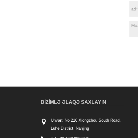
BIZIMLƏ ƏLAQƏ SAXLAYIN
Ünvan: No 216 Xiongzhou South Road,
Luhe District, Nanjing