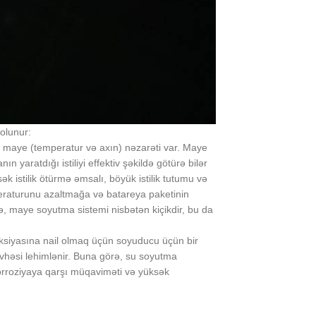
olunur:
də maye (temperatur və axın) nəzarəti var. Maye
 yaratdığı istiliyi effektiv şəkildə götürə bilər
 istilik ötürmə əmsalı, böyük istilik tutumu və
eraturunu azaltmağa və batareya paketinin
ə, maye soyutma sistemi nisbətən kiçikdir, bu da
unksiyasına nail olmaq üçün soyuducu üçün bir
vhəsi lehimlənir. Buna görə, su soyutma
korroziyaya qarşı müqaviməti və yüksək