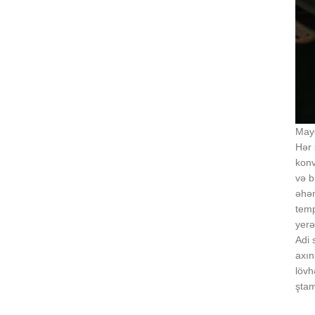
Maye
Hər 
konv
və b
əhəm
temp
yerə
Adi 
axın
lövh
ştam