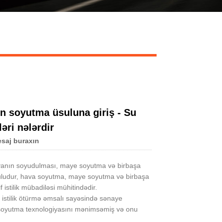
Live
nın soyutma üsuluna giriş - Su
əri nələrdir
saj buraxın
 havanın soyudulması, maye soyutma və birbaşa
üsuludur, hava soyutma, maye soyutma və birbaşa
 istilik mübadiləsi mühitindədir.
istilik ötürmə əmsalı sayəsində sənaye
e soyutma texnologiyasını mənimsəmiş və onu